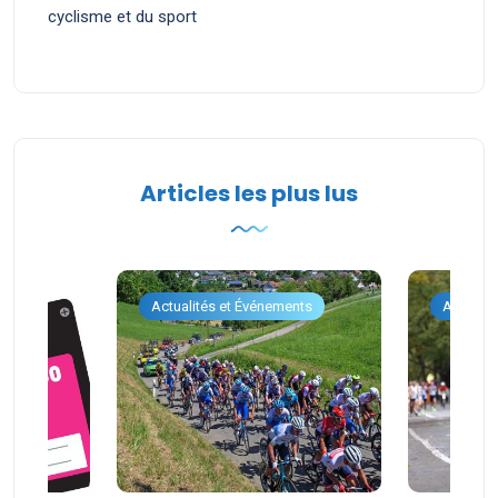
cyclisme et du sport
Articles les plus lus
ents
Actualités et Événements
Actualit