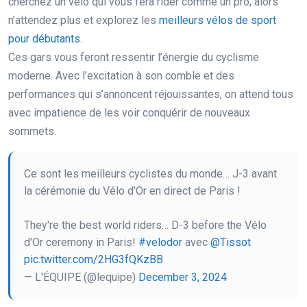
cherchez un vélo qui vous fera rider comme un pro, alors
n’attendez plus et explorez les
meilleurs vélos de sport
pour débutants
.
Ces gars vous feront ressentir l’énergie du cyclisme
moderne. Avec l’excitation à son comble et des
performances qui s’annoncent réjouissantes, on attend tous
avec impatience de les voir conquérir de nouveaux
sommets.
Ce sont les meilleurs cyclistes du monde… J-3 avant
la cérémonie du Vélo d'Or en direct de Paris !
They're the best world riders… D-3 before the Vélo
d'Or ceremony in Paris!
#velodor
avec
@Tissot
pic.twitter.com/2HG3fQKzBB
— L'ÉQUIPE (@lequipe)
December 3, 2024